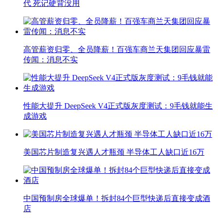
代 死记硬背没用
高管薪资归零、全员降薪！百强车商兰天集团回应暴雷
传闻：消息不实
性能大提升 DeepSeek V4正式版灰度测试：9毛钱就能生
成游戏
美国芯片制造复兴遇人才瓶颈 半导体工人缺口近16万
中国预制房全球爆单！拆封84个巨型快递后直接变成酒
店