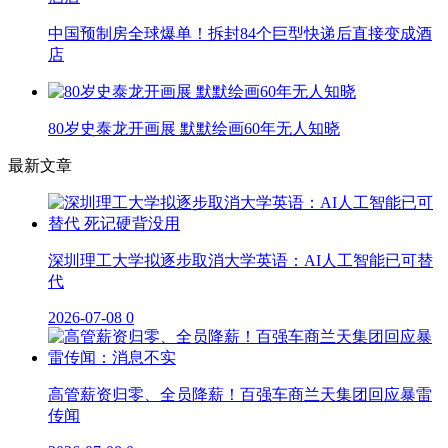
中国预制房全球爆单！拆封84个巨型快递后直接变成酒
店
80岁史泰龙开画展 默默绘画60年无人知晓
最新文章
深圳理工大学拟逐步取消大学英语：AI人工智能已可替
代
2026-07-08
0
高管薪资归零、全员降薪！百强车商兰天集团回应暴雷
传闻