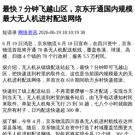
最快 7 分钟飞越山区，京东开通国内规模
最大无人机进村配送网络
短语录
网络资讯
2026-06-19 18:10:19
38
6 月 19 日消息，京东物流 6 月 18 日宣布，在四川资中，京东
物流首批将开通 78 条无人机配送航线，覆盖鱼溪、球溪、高
楼、归德 4 个镇的 78 个行政村，服务 5.5 万村民。
据介绍，无人机从镇级配送站起飞，最快 7 分钟即可飞越山
区，把快递送到村里的取件点。这也是当前国内规模最大的无
人机进村配送网络，并首次在 618 期间助力乡村快递揽派。
快递到了镇上配送站后，不再需要攒够一车才配送，实现当天
到当天飞；无人机送到村里的服务站后，由飞手电话通知村民
来取件。单架无人机每天飞行 25 到 30 趟，七八个小时就能跑
完所有村子，日均配送快递超 300 单。
据了解，今年 4 月，京东物流四川首条无人机进村航线在达州
渠县落地。随后，京东物流又在资中打造了村域覆盖范围更大
的无人机进村配送网络，到年底将实现全县 22 个镇、301 个