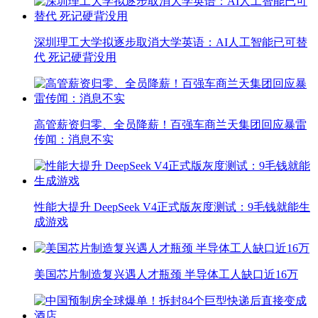
深圳理工大学拟逐步取消大学英语：AI人工智能已可替
代 死记硬背没用
高管薪资归零、全员降薪！百强车商兰天集团回应暴雷
传闻：消息不实
性能大提升 DeepSeek V4正式版灰度测试：9毛钱就能生
成游戏
美国芯片制造复兴遇人才瓶颈 半导体工人缺口近16万