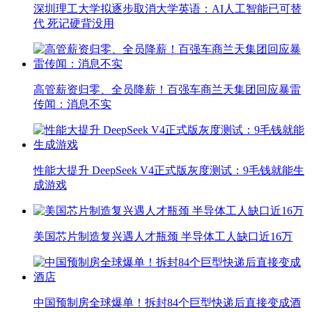
深圳理工大学拟逐步取消大学英语：AI人工智能已可替
代 死记硬背没用
高管薪资归零、全员降薪！百强车商兰天集团回应暴雷
传闻：消息不实
性能大提升 DeepSeek V4正式版灰度测试：9毛钱就能生
成游戏
美国芯片制造复兴遇人才瓶颈 半导体工人缺口近16万
中国预制房全球爆单！拆封84个巨型快递后直接变成酒