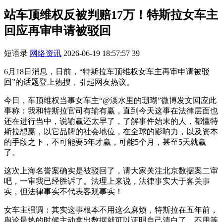
站车顶维权反被判赔17万！特斯拉女车主
回应再审申请被驳回
短语录
网络资讯
2026-06-19 18:57:57
39
6月18日消息，日前，“特斯拉车顶维权女车主再审申请被驳
回”的话题登上热搜，引起网友热议。
今日，车顶维权当事女车主“@淡水里的珊瑚”微博发文回应此
事称：我和特斯拉官司有输有赢，直到今天这事在法律层面也
还在进行当中，说输赢还太早了，了解事件始末的人，都懂特
斯拉想赢，以它品牌的社会地位，在全球的影响力，以及资本
的手段之下，不可能要5年才赢，可能5个月，甚至5天就赢
了。
这次上海名誉案确实是被驳回了，请大家关注北京数据案二审
吧，一审我已经胜诉了。法理上来说，法律事实大于客关事
实，但法律事实不代表客观事实！
女车主强调：其实这事根本不用这么麻烦，特斯拉在五年前，
舆论最热的时候主动拿出数据就可以证明自己清白了，不用等