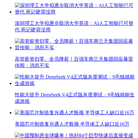
深圳理工大学拟逐步取消大学英语：AI人工智能已可替
代 死记硬背没用
高管薪资归零、全员降薪！百强车商兰天集团回应暴雷
传闻：消息不实
性能大提升 DeepSeek V4正式版灰度测试：9毛钱就能生
成游戏
美国芯片制造复兴遇人才瓶颈 半导体工人缺口近16万