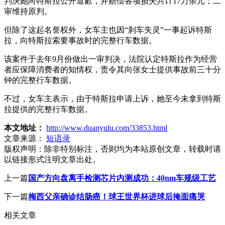
判决她向特斯拉公开道歉，并赔偿各项损失共计17万余元；二
审维持原判。
但除了这起名誉权外，女车主也因“刹车失灵”一事起诉特斯
拉，向特斯拉索要事故时的完整行车数据。
该案件于去年9月份做出一审判决，法院认定特斯拉作为经营
者应保障消费者的知情权，责令其向张女士提供事故前三十分
钟的完整行车数据。
不过，女车主表示，由于特斯拉申请上诉，她至今未拿到特斯
拉提供的完整行车数据。
本文地址：
http://www.duanyulu.com/33853.html
文章来源：
短语录
版权声明：
除非特别标注，否则均为本站原创文章，转载时请
以链接形式注明文章出处。
上一篇
国产方向盘离手检测芯片内测成功：40nm车规级工艺
下一篇
梅西父亲确诊结肠癌！球王世界杯进球后掩面痛哭
相关文章