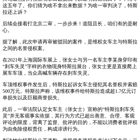
这五年了。你们猜为啥不拿出来数据？为啥一审判决了，特斯
拉还上诉？
后续会接着打北京二审，一步步来！道阻且长，咱们有的是耐
心。
据了解，此次申请再审被驳回的案件，是维权女车主与特斯拉
之间的名誉侵权案。
在2021年上海国际车展上，张女士与另一名车主李某身穿印有
“刹车失灵”字样的衣物现身特斯拉展台，张女士更是直接爬上
展车车顶，当众高喊车辆存在刹车失灵。
车顶维权事件发生后，特斯拉起诉女车主侵犯其名誉权并索赔
500万元。特斯拉声称，该维权事件给特斯拉造成超1.7亿元订
单损失以及巨额商誉损失。
此后，一审法院认定女车主（张女士）宣称的“特斯拉刹车失
灵”并无客观事实依据，其行为方式已超出善意、合理、客观
评论的限度，背离了监督、批评的目的，不能以消费者批评权
为由免除侵权责任，构成诽谤行为。