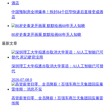
中国预制房全球爆单！拆封84个巨型快递后直接变成酒
店
80岁史泰龙开画展 默默绘画60年无人知晓
最新文章
深圳理工大学拟逐步取消大学英语：AI人工智能已可替
代
2026-07-08
0
高管薪资归零、全员降薪！百强车商兰天集团回应暴雷
传闻