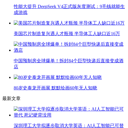
性能大提升 DeepSeek V4正式版灰度测试：9毛钱就能生
成游戏
美国芯片制造复兴遇人才瓶颈 半导体工人缺口近16万
中国预制房全球爆单！拆封84个巨型快递后直接变成酒
店
80岁史泰龙开画展 默默绘画60年无人知晓
最新文章
深圳理工大学拟逐步取消大学英语：AI人工智能已可替