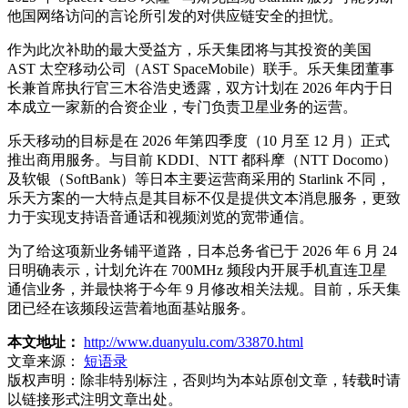
他国网络访问的言论所引发的对供应链安全的担忧。
作为此次补助的最大受益方，乐天集团将与其投资的美国
AST 太空移动公司（AST SpaceMobile）联手。乐天集团董事
长兼首席执行官三木谷浩史透露，双方计划在 2026 年内于日
本成立一家新的合资企业，专门负责卫星业务的运营。
乐天移动的目标是在 2026 年第四季度（10 月至 12 月）正式
推出商用服务。与目前 KDDI、NTT 都科摩（NTT Docomo）
及软银（SoftBank）等日本主要运营商采用的 Starlink 不同，
乐天方案的一大特点是其目标不仅是提供文本消息服务，更致
力于实现支持语音通话和视频浏览的宽带通信。
为了给这项新业务铺平道路，日本总务省已于 2026 年 6 月 24
日明确表示，计划允许在 700MHz 频段内开展手机直连卫星
通信业务，并最快将于今年 9 月修改相关法规。目前，乐天集
团已经在该频段运营着地面基站服务。
本文地址：
http://www.duanyulu.com/33870.html
文章来源：
短语录
版权声明：
除非特别标注，否则均为本站原创文章，转载时请
以链接形式注明文章出处。