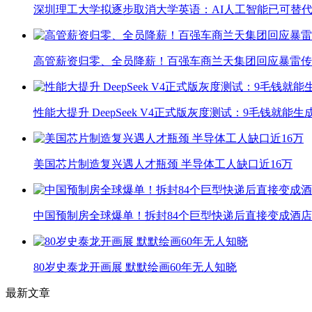
深圳理工大学拟逐步取消大学英语：AI人工智能已可替代
高管薪资归零、全员降薪！百强车商兰天集团回应暴雷传
性能大提升 DeepSeek V4正式版灰度测试：9毛钱就能生
美国芯片制造复兴遇人才瓶颈 半导体工人缺口近16万
中国预制房全球爆单！拆封84个巨型快递后直接变成酒店
80岁史泰龙开画展 默默绘画60年无人知晓
最新文章