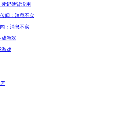
 死记硬背没用
闻：消息不实
成游戏