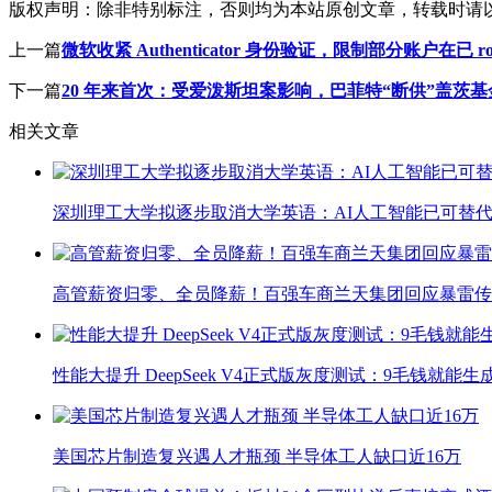
版权声明：
除非特别标注，否则均为本站原创文章，转载时请
上一篇
微软收紧 Authenticator 身份验证，限制部分账户在已 roo
下一篇
20 年来首次：受爱泼斯坦案影响，巴菲特“断供”盖茨基
相关文章
深圳理工大学拟逐步取消大学英语：AI人工智能已可替代
高管薪资归零、全员降薪！百强车商兰天集团回应暴雷传
性能大提升 DeepSeek V4正式版灰度测试：9毛钱就能生
美国芯片制造复兴遇人才瓶颈 半导体工人缺口近16万