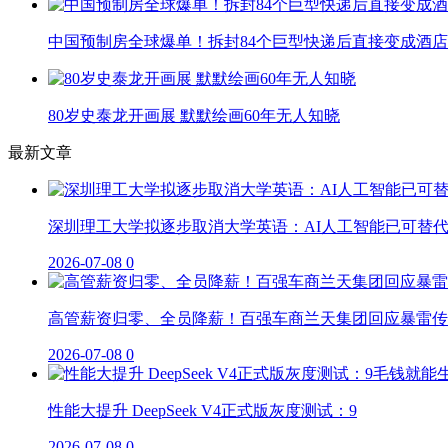
中国预制房全球爆单！拆封84个巨型快递后直接变成酒店
80岁史泰龙开画展 默默绘画60年无人知晓
最新文章
深圳理工大学拟逐步取消大学英语：AI人工智能已可替
2026-07-08
0
高管薪资归零、全员降薪！百强车商兰天集团回应暴雷传
2026-07-08
0
性能大提升 DeepSeek V4正式版灰度测试：9
2026-07-08
0