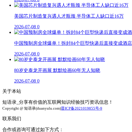
美国芯片制造复兴遇人才瓶颈 半导体工人缺口近16万
2026-07-08
0
中国预制房全球爆单！拆封84个巨型快递后直接变成酒店
2026-07-08
0
80岁史泰龙开画展 默默绘画60年无人知晓
2026-07-08
0
关于本站
短语录_分享有价值的互联网知识经验技巧资讯信息！
Copyright @ 短语录(duanyulu.com)
晋ICP备2021019855号-9
联系我们
合作或咨询可通过如下方式：