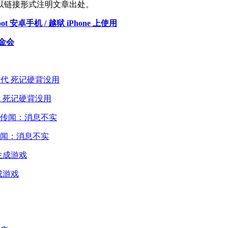
以链接形式注明文章出处。
t 安卓手机 / 越狱 iPhone 上使用
金会
 死记硬背没用
闻：消息不实
成游戏