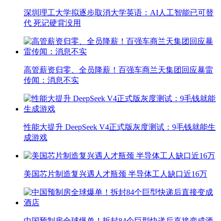
深圳理工大学拟逐步取消大学英语：AI人工智能已可替
代 死记硬背没用
高管薪资归零、全员降薪！百强车商兰天集团回应暴雷
传闻：消息不实
性能大提升 DeepSeek V4正式版灰度测试：9毛钱就能生
成游戏
美国芯片制造复兴遇人才瓶颈 半导体工人缺口近16万
中国预制房全球爆单！拆封84个巨型快递后直接变成酒