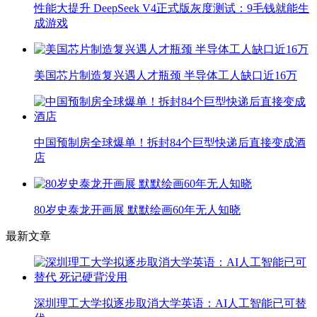
性能大提升 DeepSeek V4正式版灰度测试：9毛钱就能生
成游戏
美国芯片制造复兴遇人才瓶颈 半导体工人缺口近16万
中国预制房全球爆单！拆封84个巨型快递后直接变成酒
店
80岁史泰龙开画展 默默绘画60年无人知晓
最新文章
深圳理工大学拟逐步取消大学英语：AI人工智能已可替