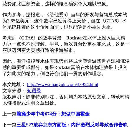
花费如此巨额资金，这样的概念确实令人难以想象。
作为参考，据报道，《给他爱5》当年的开发与营销总成本约
为2.65亿美元，这个数字已经算得上天价，但在《GTA6》水
体系统耗资的这个传闻面前，也只能算是小巫见大巫。
考虑到《GTA6》的故事背景，Rockstar在水体上投入巨大精
力这一点也不难理解。毕竟，游戏舞台设定在罪恶城，这是一
座以迈阿密为灵感打造的沿海城市。
因此，海洋模拟等水体表现势必将成为塑造游戏世界观和沉浸
感的重要组成部分。如果Rockstar真的在水体物理效果上投入
了如此大的精力，倒也符合他们一贯的创作理念。
本文地址：
http://www.duanyulu.com/33954.html
文章来源：
短语录
版权声明：
除非特别标注，否则均为本站原创文章，转载时请
以链接形式注明文章出处。
上一篇
脑瘫少年中考674分：想做中国霍金
下一篇
三星S27放弃京东方面板：内部激烈反对导致合作告吹