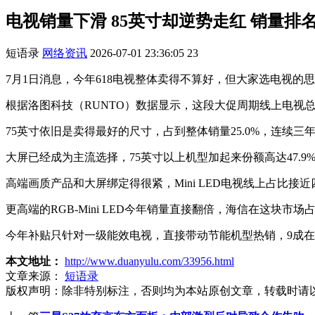
电视销量下滑 85英寸却逆势走红 销量排
短语录
网络资讯
2026-07-01 23:36:05
23
7月1日消息，今年618电视整体卖得不算好，但大家选电视
根据洛图科技（RUNTO）数据显示，这段大促周期线上电视总
75英寸依旧是卖得最好的尺寸，占到整体销量25.0%，连续三
大屏已经成为主流选择，75英寸以上机型加起来份额高达47.9
高端画质产品和大屏绑定得很紧，Mini LED电视线上占比接
更高端的RGB-Mini LED今年销量直接翻倍，海信在这块市
今年补贴只针对一级能效电视，直接带动节能机型热销，9成
本文地址：
http://www.duanyulu.com/33956.html
文章来源：
短语录
版权声明：
除非特别标注，否则均为本站原创文章，转载时请