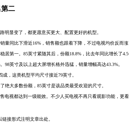
名第二
的思路明显变了，都更愿意买更大、配置更好的机型。
销量同比下滑近16%，销售额也跟着下降，不过电视均价反而涨了
年稳居第一。85英寸紧随其后，份额18.8%，比去年同比增长了
%。98英寸及以上超大屏增长格外迅猛，销量增幅高达43.3%。
近四成，这类机型平均尺寸接近79英寸。
场占了绝大多数份额，85英寸是该品类最受欢迎的尺寸。
在售电视都达到一级能效。不少人买电视不再只看观影功能，更
以链接形式注明文章出处。