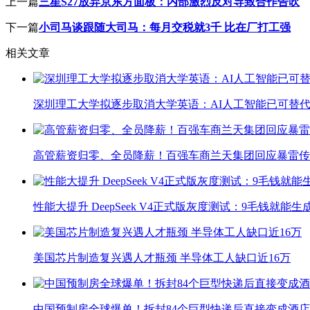
上一篇
三星S27放弃京东方面板：内部激烈反对导致合作告吹
下一篇
小司马谈跟随大司马：每月交税就3千 比在厂打工强
相关文章
深圳理工大学拟逐步取消大学英语：AI人工智能已可替代
高管薪资归零、全员降薪！百强车商兰天集团回应暴雷传
性能大提升 DeepSeek V4正式版灰度测试：9毛钱就能生
美国芯片制造复兴遇人才瓶颈 半导体工人缺口近16万
中国预制房全球爆单！拆封84个巨型快递后直接变成酒店