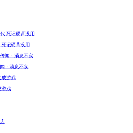
 死记硬背没用
闻：消息不实
成游戏