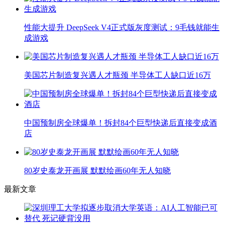
性能大提升 DeepSeek V4正式版灰度测试：9毛钱就能生
成游戏
美国芯片制造复兴遇人才瓶颈 半导体工人缺口近16万
中国预制房全球爆单！拆封84个巨型快递后直接变成酒
店
80岁史泰龙开画展 默默绘画60年无人知晓
最新文章