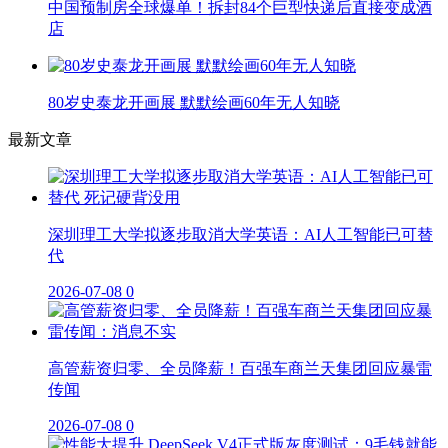
中国预制房全球爆单！拆封84个巨型快递后直接变成酒
店
80岁史泰龙开画展 默默绘画60年无人知晓
最新文章
深圳理工大学拟逐步取消大学英语：AI人工智能已可替
代
2026-07-08
0
高管薪资归零、全员降薪！百强车商兰天集团回应暴雷
传闻
2026-07-08
0