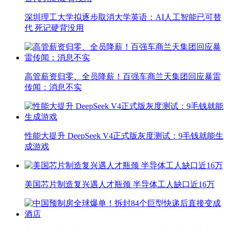
深圳理工大学拟逐步取消大学英语：AI人工智能已可替
代 死记硬背没用
高管薪资归零、全员降薪！百强车商兰天集团回应暴雷
传闻：消息不实
性能大提升 DeepSeek V4正式版灰度测试：9毛钱就能生
成游戏
美国芯片制造复兴遇人才瓶颈 半导体工人缺口近16万