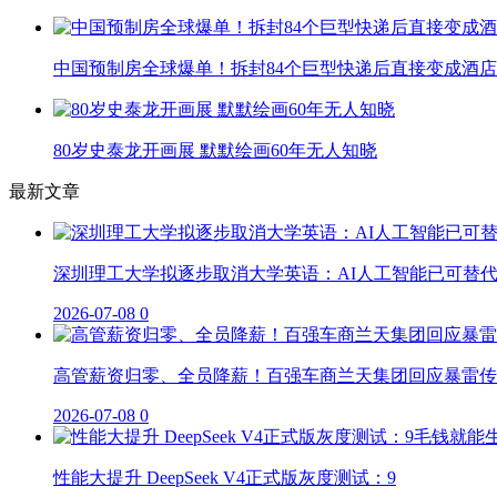
中国预制房全球爆单！拆封84个巨型快递后直接变成酒店
80岁史泰龙开画展 默默绘画60年无人知晓
最新文章
深圳理工大学拟逐步取消大学英语：AI人工智能已可替
2026-07-08
0
高管薪资归零、全员降薪！百强车商兰天集团回应暴雷传
2026-07-08
0
性能大提升 DeepSeek V4正式版灰度测试：9