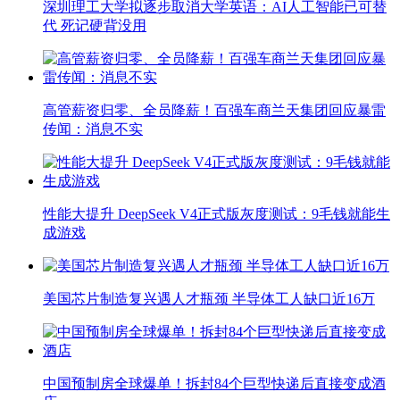
深圳理工大学拟逐步取消大学英语：AI人工智能已可替
代 死记硬背没用
高管薪资归零、全员降薪！百强车商兰天集团回应暴雷
传闻：消息不实
性能大提升 DeepSeek V4正式版灰度测试：9毛钱就能生
成游戏
美国芯片制造复兴遇人才瓶颈 半导体工人缺口近16万
中国预制房全球爆单！拆封84个巨型快递后直接变成酒