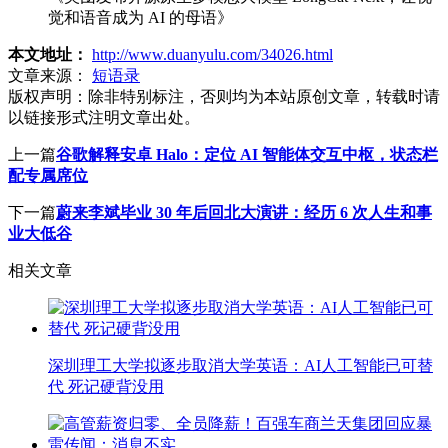
觉和语音成为 AI 的母语》
本文地址：
http://www.duanyulu.com/34026.html
文章来源：
短语录
版权声明：
除非特别标注，否则均为本站原创文章，转载时请
以链接形式注明文章出处。
上一篇
谷歌解释安卓 Halo：定位 AI 智能体交互中枢，状态栏
配专属席位
下一篇
蔚来李斌毕业 30 年后回北大演讲：经历 6 次人生和事
业大低谷
相关文章
深圳理工大学拟逐步取消大学英语：AI人工智能已可替
代 死记硬背没用