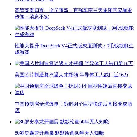
高管薪资归零、全员降薪！百强车商兰天集团回应暴雷
传闻：消息不实
性能大提升 DeepSeek V4正式版灰度测试：9毛钱就能生
成游戏
美国芯片制造复兴遇人才瓶颈 半导体工人缺口近16万
中国预制房全球爆单！拆封84个巨型快递后直接变成酒
店
80岁史泰龙开画展 默默绘画60年无人知晓