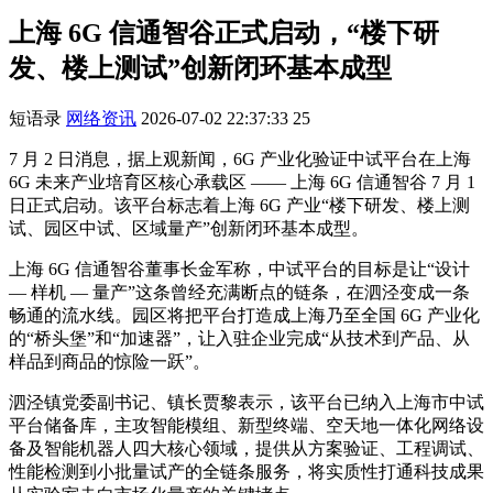
上海 6G 信通智谷正式启动，“楼下研
发、楼上测试”创新闭环基本成型
短语录
网络资讯
2026-07-02 22:37:33
25
7 月 2 日消息，据上观新闻，6G 产业化验证中试平台在上海
6G 未来产业培育区核心承载区 —— 上海 6G 信通智谷 7 月 1
日正式启动。该平台标志着上海 6G 产业“楼下研发、楼上测
试、园区中试、区域量产”创新闭环基本成型。
上海 6G 信通智谷董事长金军称，中试平台的目标是让“设计
— 样机 — 量产”这条曾经充满断点的链条，在泗泾变成一条
畅通的流水线。园区将把平台打造成上海乃至全国 6G 产业化
的“桥头堡”和“加速器”，让入驻企业完成“从技术到产品、从
样品到商品的惊险一跃”。
泗泾镇党委副书记、镇长贾黎表示，该平台已纳入上海市中试
平台储备库，主攻智能模组、新型终端、空天地一体化网络设
备及智能机器人四大核心领域，提供从方案验证、工程调试、
性能检测到小批量试产的全链条服务，将实质性打通科技成果