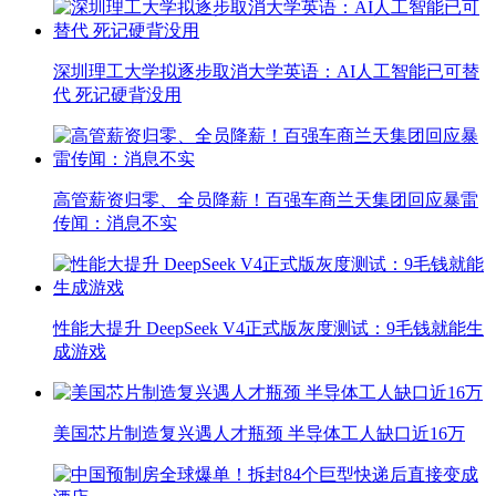
深圳理工大学拟逐步取消大学英语：AI人工智能已可替
代 死记硬背没用
高管薪资归零、全员降薪！百强车商兰天集团回应暴雷
传闻：消息不实
性能大提升 DeepSeek V4正式版灰度测试：9毛钱就能生
成游戏
美国芯片制造复兴遇人才瓶颈 半导体工人缺口近16万