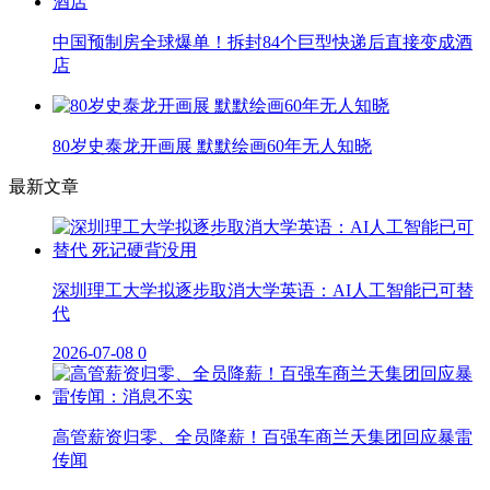
中国预制房全球爆单！拆封84个巨型快递后直接变成酒
店
80岁史泰龙开画展 默默绘画60年无人知晓
最新文章
深圳理工大学拟逐步取消大学英语：AI人工智能已可替
代
2026-07-08
0
高管薪资归零、全员降薪！百强车商兰天集团回应暴雷
传闻