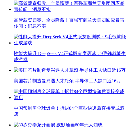
高管薪资归零、全员降薪！百强车商兰天集团回应暴雷
传闻：消息不实
性能大提升 DeepSeek V4正式版灰度测试：9毛钱就能生
成游戏
美国芯片制造复兴遇人才瓶颈 半导体工人缺口近16万
中国预制房全球爆单！拆封84个巨型快递后直接变成酒
店