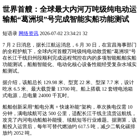
世界首艘：全球最大内河万吨级纯电动运
输船“葛洲坝”号完成智能实船功能测试
短语录
网络资讯
2026-07-02 23:34:21
32
7 月 2 日消息，据长江航运消息，6 月 30 日，在宜昌海事部门
的全程护航下，全球内河首艘万吨级纯电动散货船“葛洲坝”号
在长江干线归州段顺利完成远程驾控在内的多项智能船舶实船
功能测试，船舶智能化、电动化核心设备性能经受复杂水域实
船测试。
据介绍，该船总长 129.98 米、型宽 22 米、型深 7.7 米，设计
吃水 6.5 米、最大载货量 13700 吨。船上搭载 12 套锂电池箱
式电源，总电量 24000 千瓦时。
船舶创新采用“船电分离 + 快速补能”架构，单次换电仅需 10
分钟，满电续航可达 500 公里，适配长江干线主流货运航线，
攻克了内河电动船舶补能慢、续航短等行业难题。据测算，该
船投入运营后，每年可替代燃油约 617.5 吨，减少二氧化碳排
放约 2052 吨。