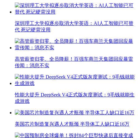
深圳理工大学拟逐步取消大学英语：AI人工智能已可替
代 死记硬背没用
高管薪资归零、全员降薪！百强车商兰天集团回应暴雷
传闻：消息不实
性能大提升 DeepSeek V4正式版灰度测试：9毛钱就能生
成游戏
美国芯片制造复兴遇人才瓶颈 半导体工人缺口近16万