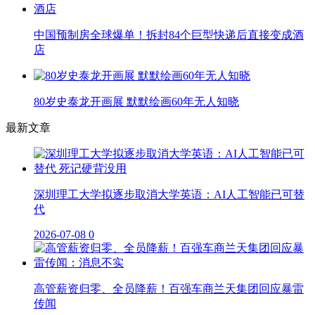
中国预制房全球爆单！拆封84个巨型快递后直接变成酒
店
80岁史泰龙开画展 默默绘画60年无人知晓
最新文章
深圳理工大学拟逐步取消大学英语：AI人工智能已可替
代
2026-07-08
0
高管薪资归零、全员降薪！百强车商兰天集团回应暴雷
传闻