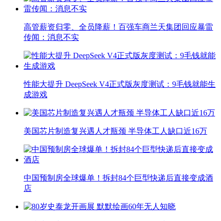
高管薪资归零、全员降薪！百强车商兰天集团回应暴雷
传闻：消息不实
性能大提升 DeepSeek V4正式版灰度测试：9毛钱就能生
成游戏
美国芯片制造复兴遇人才瓶颈 半导体工人缺口近16万
中国预制房全球爆单！拆封84个巨型快递后直接变成酒
店