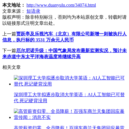
本文地址：
http://www.duanyulu.com/34074.html
文章来源：
短语录
版权声明：
除非特别标注，否则均为本站原创文章，转载时请
以链接形式注明文章出处。
上一篇
贾跃亭及乐视汽车（北京）有限公司新增一则被执行人
信息，执行标的 3531 万余元人民币
下一篇
厄尔尼诺升级：中国气象局发布最新监测实况，预计未
来赤道中东太平洋海表温度将继续升高
相关文章
深圳理工大学拟逐步取消大学英语：AI人工智能已可替
代 死记硬背没用
高管薪资归零、全员降薪！百强车商兰天集团回应暴雷