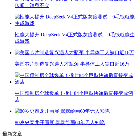
传闻：消息不实
性能大提升 DeepSeek V4正式版灰度测试：9毛钱就能生
成游戏
美国芯片制造复兴遇人才瓶颈 半导体工人缺口近16万
中国预制房全球爆单！拆封84个巨型快递后直接变成酒
店
80岁史泰龙开画展 默默绘画60年无人知晓
最新文章