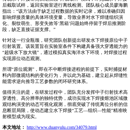
后截取试样，返回实验室进行离线检测。团队核心成员廖海鹏
指出：“该方法由于缺乏过程数据的实时记录，难以准确归因
影响焊接质量的具体环境变量，导致业界对水下焊缝组织演
化、裂纹萌生、形变失效等‘黑箱’问题始终停留于焊后推测阶
段，缺乏直接证据支撑。”
针对这一行业瓶颈，研究团队创新提出研发水下焊接原位中子
衍射装置。该装置旨在实验室条件下构建具备强大穿透能力的
“超级水下放大镜”，通过模拟真实海洋水下环境，对焊接过程
实现原位动态观测。
所谓“原位观测”，即在不中断焊接进程的前提下，实时捕捉材
料内部微观结构的变化行为，并以此为基础，建立起从焊缝性
能需求逆向推导工艺参数的闭环研究体系。
值得关注的是，在研发过程中，团队充分发挥中子衍射技术高
穿透性、高分辨率的独特优势，成功实现水下焊接熔池区域微
观结构演变的动态可视化观测，彻底突破了传统离位分析的信
息断层局限，使动态建立水下焊接“工艺—组织—性能”精准映
射模型成为现实。
本文地址：
http://www.duanyulu.com/34079.html