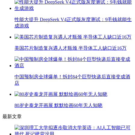
性能大提升 DeepSeek V4正式版灰度测试：9毛钱就能生
成游戏
美国芯片制造复兴遇人才瓶颈 半导体工人缺口近16万
中国预制房全球爆单！拆封84个巨型快递后直接变成酒
店
80岁史泰龙开画展 默默绘画60年无人知晓
最新文章