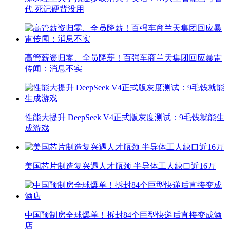
代 死记硬背没用
高管薪资归零、全员降薪！百强车商兰天集团回应暴雷
传闻：消息不实
性能大提升 DeepSeek V4正式版灰度测试：9毛钱就能生
成游戏
美国芯片制造复兴遇人才瓶颈 半导体工人缺口近16万
中国预制房全球爆单！拆封84个巨型快递后直接变成酒
店