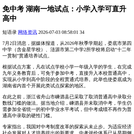
免中考 湖南一地试点：小学入学可直升
高中
短语录
网络资讯
2026-07-03 08:58:01
34
7月2日消息，据媒体报道，从2026年秋季学期起，娄底市第四
中学（含金星学校）、涟源市第二中学2所学校将启动“十二年
一贯制”贯通培养试点。
根据试点方案，凡在试点学校小学一年级入学的学生，在完成
九年义务教育后，可免于参加中考，直接升入本校普通高中，
实现从小学到高中阶段的全程贯通式培养。此举也使娄底成为
湖南省内首个开展此类试点探索的地区。
在此之前，浙江省舟山市嵊泗县已采取了取消普通高中录取分
数线门槛的做法。据当地介绍，嵊泗县并未取消中考，学生仍
需参加全省统一的初中学业水平考试，但中考成绩不再作为普
通高中录取的硬性门槛。
专家指出，我国对中考制度改革的探索从未止步。为适应经济
社会发展对人才培养提出的新要求，中考评价体系已从早期侧