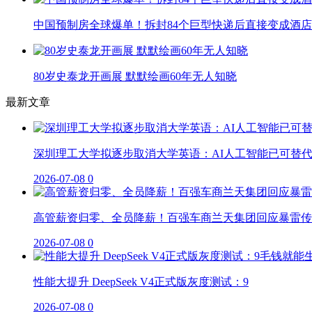
中国预制房全球爆单！拆封84个巨型快递后直接变成酒店
80岁史泰龙开画展 默默绘画60年无人知晓
最新文章
深圳理工大学拟逐步取消大学英语：AI人工智能已可替
2026-07-08
0
高管薪资归零、全员降薪！百强车商兰天集团回应暴雷传
2026-07-08
0
性能大提升 DeepSeek V4正式版灰度测试：9
2026-07-08
0