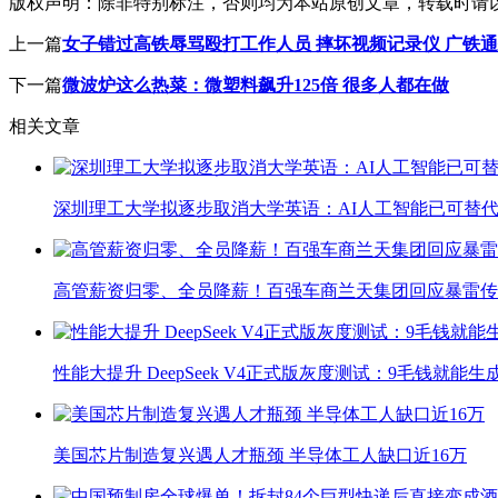
版权声明：
除非特别标注，否则均为本站原创文章，转载时请
上一篇
女子错过高铁辱骂殴打工作人员 摔坏视频记录仪 广铁
下一篇
微波炉这么热菜：微塑料飙升125倍 很多人都在做
相关文章
深圳理工大学拟逐步取消大学英语：AI人工智能已可替代
高管薪资归零、全员降薪！百强车商兰天集团回应暴雷传
性能大提升 DeepSeek V4正式版灰度测试：9毛钱就能生
美国芯片制造复兴遇人才瓶颈 半导体工人缺口近16万