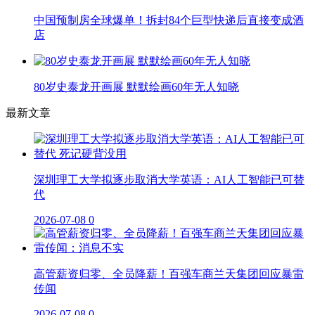
中国预制房全球爆单！拆封84个巨型快递后直接变成酒
店
80岁史泰龙开画展 默默绘画60年无人知晓
最新文章
深圳理工大学拟逐步取消大学英语：AI人工智能已可替
代
2026-07-08
0
高管薪资归零、全员降薪！百强车商兰天集团回应暴雷
传闻
2026-07-08
0