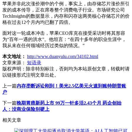
苹果并非此次涨价潮中的个例，事实上，由存储芯片涨价所引
发的成本传导，正在席卷整个消费电子行业。市场研究公司
TechInsights的数据显示，内存和闪存这两类核心存储芯片的价
格在过去12个月内均已翻了四倍。
面对这一轮成本冲击，苹果CEO库克在接受采访时将其形容
为“百年一遇的洪水”。他坦言：“在四十多年的职业生涯中，
我从未在任何领域经历过类似的情况。”
本文地址：
http://www.duanyulu.com/34102.html
文章来源：
短语录
版权声明：
除非特别标注，否则均为本站原创文章，转载时请
以链接形式注明文章出处。
上一篇
内存垄断诉讼刚到！美光2.5亿美元火速到账特朗普账
户
下一篇
晚期胃癌新药上市 99万一针多活2.43个月 药企创始
人：没商业保险别硬上
相关文章