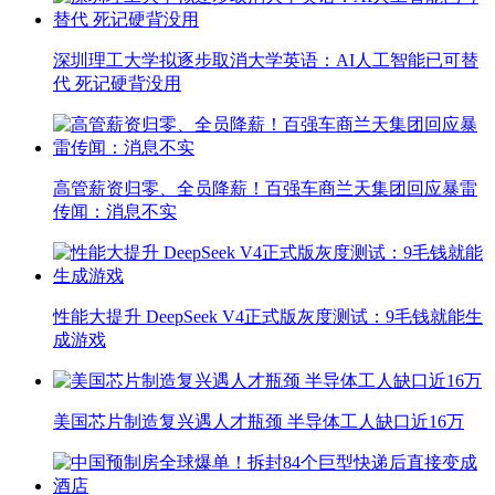
深圳理工大学拟逐步取消大学英语：AI人工智能已可替
代 死记硬背没用
高管薪资归零、全员降薪！百强车商兰天集团回应暴雷
传闻：消息不实
性能大提升 DeepSeek V4正式版灰度测试：9毛钱就能生
成游戏
美国芯片制造复兴遇人才瓶颈 半导体工人缺口近16万