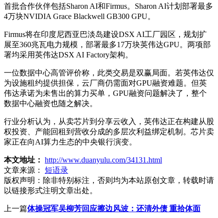
首批合作伙伴包括Sharon AI和Firmus。Sharon AI计划部署最多
4万块NVIDIA Grace Blackwell GB300 GPU。
Firmus将在印度尼西亚巴淡岛建设DSX AI工厂园区，规划扩
展至360兆瓦电力规模，部署最多17万块英伟达GPU。两项部
署均采用英伟达DSX AI Factory架构。
一位数据中心高管评价称，此类交易是双赢局面。若英伟达仅
为设施租约提供担保，云厂商仍需面对GPU融资难题。但英
伟达承诺为未售出的算力买单，GPU融资问题解决了，整个
数据中心融资也随之解决。
行业分析认为，从卖芯片到分享云收入，英伟达正在构建从股
权投资、产能回租到营收分成的多层次利益绑定机制。芯片卖
家正在向AI算力生态的中央银行演变。
本文地址：
http://www.duanyulu.com/34131.html
文章来源：
短语录
版权声明：
除非特别标注，否则均为本站原创文章，转载时请
以链接形式注明文章出处。
上一篇
体操冠军吴柳芳回应擦边风波：还清外债 重拾体面