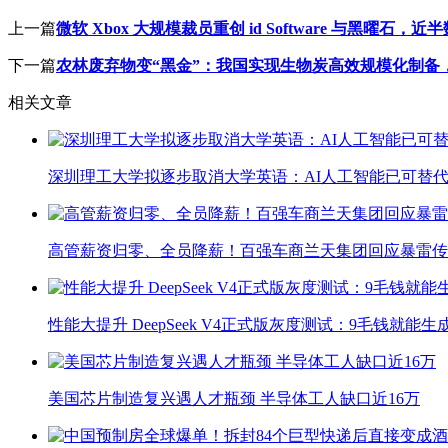
上一篇
微软 Xbox 大规模裁员重创 id Software 与黑曜石，
下一篇
农林废弃物变“黑金”：我国实现生物炭高效规模化制备
相关文章
深圳理工大学拟逐步取消大学英语：AI人工智能已可替代
高管薪资归零、全员降薪！百强车商兰天集团回应暴雷传
性能大提升 DeepSeek V4正式版灰度测试：9毛钱就能生
美国芯片制造复兴遇人才瓶颈 半导体工人缺口近16万