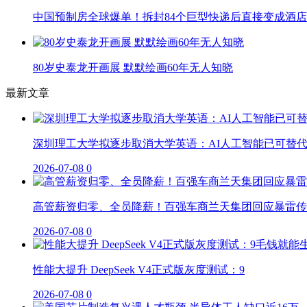
中国预制房全球爆单！拆封84个巨型快递后直接变成酒店
80岁史泰龙开画展 默默绘画60年无人知晓
最新文章
深圳理工大学拟逐步取消大学英语：AI人工智能已可替
2026-07-08
0
高管薪资归零、全员降薪！百强车商兰天集团回应暴雷传
2026-07-08
0
性能大提升 DeepSeek V4正式版灰度测试：9
2026-07-08
0