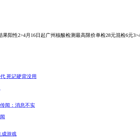
阳性2˃4月16日起广州核酸检测最高限价单检28元混检6元3˃4
代
闻