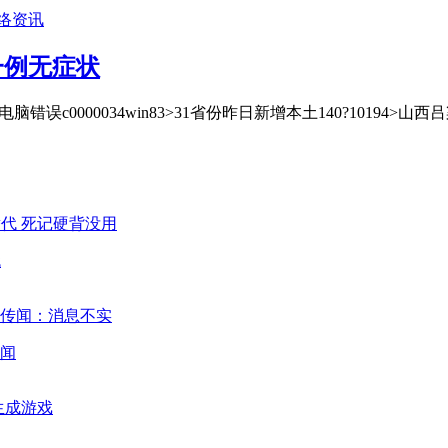
络资讯
一例无症状
误c0000034win83˃31省份昨日新增本土140?10194˃
代
闻