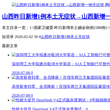
网
山西昨日新增1例本土无症状→山西新增
本文目录一览：1˃国家卫健委:昨日新增本土确诊病例2388例2˃电脑错
短语录
2026-02-02
56
#
山西昨日新增1例本土无症状
最新文章
深圳理工大学拟逐步取消大学英语：AI人工智能已可替
2026-07-08
0
高管薪资归零、全员降薪！百强车商兰天集团回应暴雷传
2026-07-08
0
性能大提升 DeepSeek V4正式版灰度测试：9