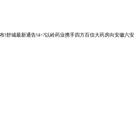
公布!舒城最新通告!4˃?以岭药业携手四方百信大药房向安徽六安