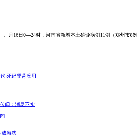
e〗、月16日0—24时，河南省新增本土确诊病例11例（郑州市8
代
闻