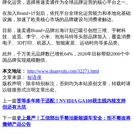
牌化运营，选择将速卖通作为全球品牌运营的核心平台之一。
在加入Brand+计划后，依托平台全球化运营能力和本地化基础
设施，加速了欧美核心市场的品牌建设与消费者触达。
目前，速卖通Brand+品牌出海计划已吸引创想三维、宇树科
技、追觅、李宁、小米、泡泡马特等头部品牌加入，覆盖消费
电子、3D打印、机器人、智能家居、运动时尚等多品类。
此外，千万美元品牌数已增长64%，2026年目标帮助2000个中
国品牌实现规模翻倍。
本文地址：
http://www.duanyulu.com/32271.html
文章来源：
短语录
版权声明：
除非特别标注，否则均为本站原创文章，转载时请
以链接形式注明文章出处。
上一篇
苦等多年终于适配！NVIDIA GA100获主线内核支持
但还有大坑
下一篇
史上最严！工信部出手整治新能源车安全：拒不整改将
撤销产品公告