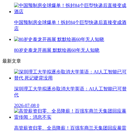
中国预制房全球爆单！拆封84个巨型快递后直接变成酒
店
80岁史泰龙开画展 默默绘画60年无人知晓
最新文章
深圳理工大学拟逐步取消大学英语：AI人工智能已可替
代
2026-07-08
0
高管薪资归零、全员降薪！百强车商兰天集团回应暴雷