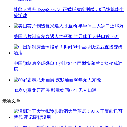
性能大提升 DeepSeek V4正式版灰度测试：9毛钱就能生
成游戏
美国芯片制造复兴遇人才瓶颈 半导体工人缺口近16万
中国预制房全球爆单！拆封84个巨型快递后直接变成酒
店
80岁史泰龙开画展 默默绘画60年无人知晓
最新文章