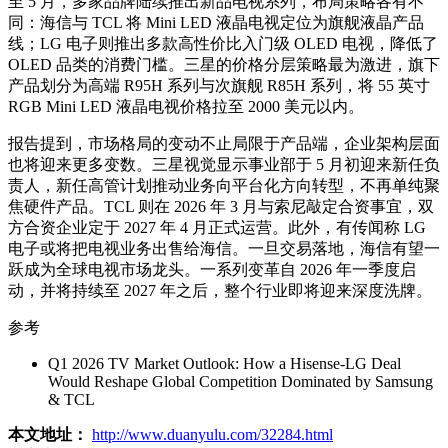
至 5 月，多家品牌陆续推出新品电视系列，布局策略各有不
同：海信与 TCL 将 Mini LED 液晶电视定位为旗舰液晶产品
线；LG 电子则推出多款高性价比入门级 OLED 电视，降低了
OLED 品类的消费门槛。三星的价格分层策略最为激进，旗下
产品划分为高端 R95H 系列与次旗舰 R85H 系列，将 55 英寸
RGB Mini LED 液晶电视价格拉至 2000 美元以内。
报告提到，市场格局的变动不止局限于产品端，企业架构层面
也将迎来更多变数。三星视觉显示事业部于 5 月初迎来新任负
责人，新任高管计划推动业务向平台化方向转型，不再单纯聚
焦硬件产品。TCL 则在 2026 年 3 月与索尼敲定合资事宜，双
方合资企业定于 2027 年 4 月正式运营。此外，有传闻称 LG
电子或将把电视业务出售给海信。一旦交易落地，海信有望一
跃成为全球电视市场龙头。一系列变革自 2026 年一季度启
动，并将持续至 2027 年之后，整个行业即将迎来深度洗牌。
参考
Q1 2026 TV Market Outlook: How a Hisense-LG Deal
Would Reshape Global Competition Dominated by Samsung
& TCL
本文地址：
http://www.duanyulu.com/32284.html