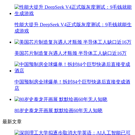
性能大提升 DeepSeek V4正式版灰度测试：9毛钱就能生
成游戏
美国芯片制造复兴遇人才瓶颈 半导体工人缺口近16万
中国预制房全球爆单！拆封84个巨型快递后直接变成酒
店
80岁史泰龙开画展 默默绘画60年无人知晓
最新文章