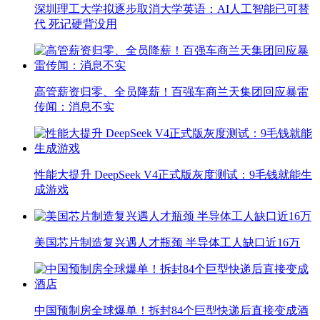
深圳理工大学拟逐步取消大学英语：AI人工智能已可替
代 死记硬背没用
高管薪资归零、全员降薪！百强车商兰天集团回应暴雷
传闻：消息不实
性能大提升 DeepSeek V4正式版灰度测试：9毛钱就能生
成游戏
美国芯片制造复兴遇人才瓶颈 半导体工人缺口近16万
中国预制房全球爆单！拆封84个巨型快递后直接变成酒