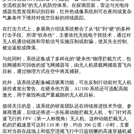
全流程反制”的无人机防控体系。在探测层面，雷达与光电传
感器负责发现和识别目标，红外热成像系统则可在夜间或复杂
气象条件下维持对低空目标的持续跟踪。
在打击方式上，参展商介绍该系统整合了从“软”到“硬”的多种
打击手段。所谓“软杀伤”，主要依托无线电干扰技术，通过对
无人机通信链路和导航信号实施压制或欺骗，使其失去控制、
被迫返航或降落。
与此同时，系统还集成了多样化的“硬杀伤”物理拦截方式，包
括网捕和可回收的巡飞网捕器等，由无人机搭载网捕装置飞向
目标，通过物理方式在空中将其捕获。
此外，该系统还配备喊话驱离功能，可在反制行动前对无人机
操控者发出警告。在硬杀伤方面，AU100 系统还可选配高能
激光，用于摧毁构成严重威胁的无人机目标。
值得关注的是，该系统的研发团队还在持续推进技术升级。参
展商透露，后续还将进一步拓展动能拦截无人机，专门针对高
速飞行的 FPV（第一人称视角）无人机。这种动能拦截无人
机的拦截速度可达到 110 米 / 秒，约合 396 公里 / 小时，主要
应对当前在战场上和低空违规飞行中日益猖獗的高速穿越机威