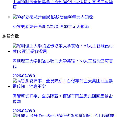
中国预制房全球爆单！拆封84个巨型快递后直接变成酒
店
80岁史泰龙开画展 默默绘画60年无人知晓
最新文章
深圳理工大学拟逐步取消大学英语：AI人工智能已可替
代
2026-07-08
0
高管薪资归零、全员降薪！百强车商兰天集团回应暴雷
传闻
2026-07-08
0