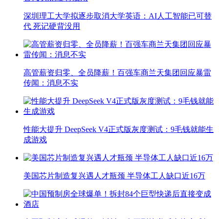
深圳理工大学拟逐步取消大学英语：AI人工智能已可替
代 死记硬背没用
高管薪资归零、全员降薪！百强车商兰天集团回应暴雷
传闻：消息不实
性能大提升 DeepSeek V4正式版灰度测试：9毛钱就能生
成游戏
美国芯片制造复兴遇人才瓶颈 半导体工人缺口近16万