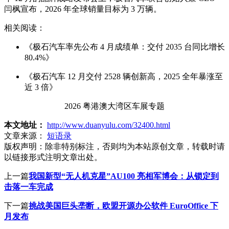
闫枫宣布，2026 年全球销量目标为 3 万辆。
相关阅读：
《极石汽车率先公布 4 月成绩单：交付 2035 台同比增长
80.4%》
《极石汽车 12 月交付 2528 辆创新高，2025 全年暴涨至
近 3 倍》
2026 粤港澳大湾区车展专题
本文地址：
http://www.duanyulu.com/32400.html
文章来源：
短语录
版权声明：
除非特别标注，否则均为本站原创文章，转载时请
以链接形式注明文章出处。
上一篇
我国新型“无人机克星”AU100 亮相军博会：从锁定到
击落一车完成
下一篇
挑战美国巨头垄断，欧盟开源办公软件 EuroOffice 下
月发布