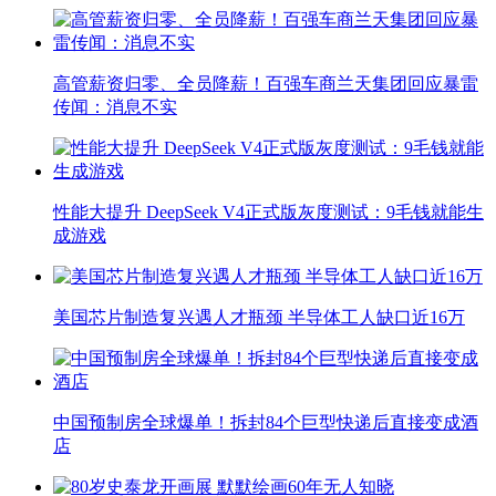
高管薪资归零、全员降薪！百强车商兰天集团回应暴雷
传闻：消息不实
性能大提升 DeepSeek V4正式版灰度测试：9毛钱就能生
成游戏
美国芯片制造复兴遇人才瓶颈 半导体工人缺口近16万
中国预制房全球爆单！拆封84个巨型快递后直接变成酒
店