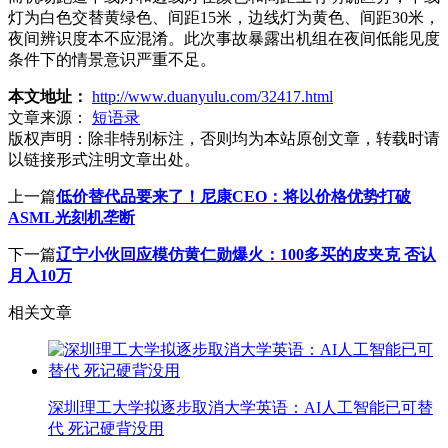
灯为白色交替黄绿色、间距15米，边线灯为黄色、间距30米，
夜间辨识度本不应混淆。此次事故暴露出机组在夜间低能见度
条件下的情景意识严重不足。
本文地址：
http://www.duanyulu.com/32417.html
文章来源：
短语录
版权声明：
除非特别标注，否则均为本站原创文章，转载时请
以链接形式注明文章出处。
上一篇
低价替代品要来了！尼康CEO：将以价格优势打破
ASML光刻机垄断
下一篇
辽宁小伙回应模仿黄仁勋爆火：100多买的皮夹克 否认
月入10万
相关文章
深圳理工大学拟逐步取消大学英语：AI人工智能已可替
代 死记硬背没用