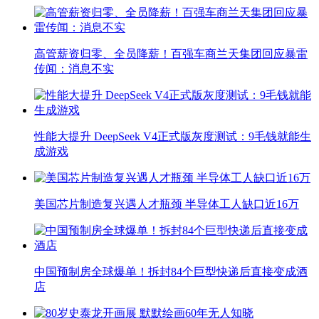
高管薪资归零、全员降薪！百强车商兰天集团回应暴雷
传闻：消息不实
性能大提升 DeepSeek V4正式版灰度测试：9毛钱就能生
成游戏
美国芯片制造复兴遇人才瓶颈 半导体工人缺口近16万
中国预制房全球爆单！拆封84个巨型快递后直接变成酒
店