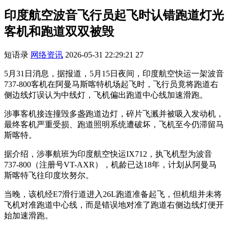
印度航空波音飞行员起飞时认错跑道灯光
客机和跑道双双被毁
短语录
网络资讯
2026-05-31 22:29:21
27
5月31日消息，据报道，5月15日夜间，印度航空快运一架波音
737-800客机在阿曼马斯喀特机场起飞时，飞行员竟将跑道右
侧边线灯误认为中线灯，飞机偏出跑道中心线加速滑跑。
涉事客机接连撞毁多盏跑道边灯，碎片飞溅并被吸入发动机，
最终客机严重受损、跑道照明系统遭破坏，飞机至今仍滞留马
斯喀特。
据介绍，涉事航班为印度航空快运IX712，执飞机型为波音
737-800（注册号VT-AXR），机龄已达18年，计划从阿曼马
斯喀特飞往印度坎努尔。
当晚，该机经E7滑行道进入26L跑道准备起飞，但机组并未将
飞机对准跑道中心线，而是错误地对准了跑道右侧边线灯便开
始加速滑跑。