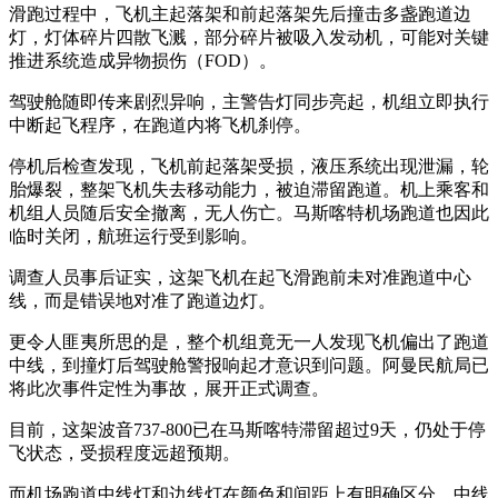
滑跑过程中，飞机主起落架和前起落架先后撞击多盏跑道边
灯，灯体碎片四散飞溅，部分碎片被吸入发动机，可能对关键
推进系统造成异物损伤（FOD）。
驾驶舱随即传来剧烈异响，主警告灯同步亮起，机组立即执行
中断起飞程序，在跑道内将飞机刹停。
停机后检查发现，飞机前起落架受损，液压系统出现泄漏，轮
胎爆裂，整架飞机失去移动能力，被迫滞留跑道。机上乘客和
机组人员随后安全撤离，无人伤亡。马斯喀特机场跑道也因此
临时关闭，航班运行受到影响。
调查人员事后证实，这架飞机在起飞滑跑前未对准跑道中心
线，而是错误地对准了跑道边灯。
更令人匪夷所思的是，整个机组竟无一人发现飞机偏出了跑道
中线，到撞灯后驾驶舱警报响起才意识到问题。阿曼民航局已
将此次事件定性为事故，展开正式调查。
目前，这架波音737-800已在马斯喀特滞留超过9天，仍处于停
飞状态，受损程度远超预期。
而机场跑道中线灯和边线灯在颜色和间距上有明确区分，中线