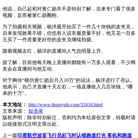
他说，自己起初对黄仁勋并不是特别了解，后来专门看了很多
视频，反而被黄仁勋圈粉。
为了拍摄相关视频，杨洋最开始买了一件几十块钱的皮夹克，
后来发现效果不错，但也有人说衣服质量不好，他又花一百多
元买了一件质量更好些的皮夹克继续拍摄。
随着视频走红，杨洋的直播间人气也明显上升。
据了解，目前他每天晚上直播间都能有一万多人观看，不少网
友会在直播间与他互动。
对于网传“模仿黄仁勋后月入10万”的说法，杨洋进行了否认。
他表示，自己才直播十天左右，一场直播收入几百块钱，“哪
来的十万”。
本文地址：
http://www.duanyulu.com/32418.html
文章来源：
短语录
版权声明：
除非特别标注，否则均为本站原创文章，转载时请
以链接形式注明文章出处。
上一篇
印度航空波音飞行员起飞时认错跑道灯光 客机和跑道