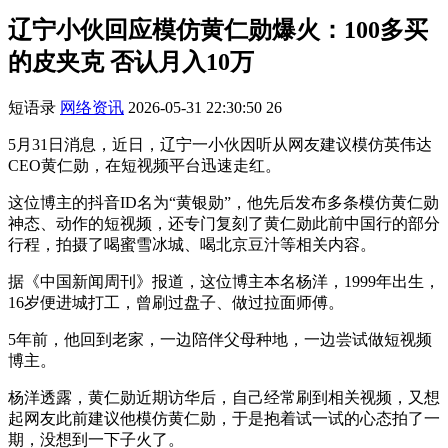
辽宁小伙回应模仿黄仁勋爆火：100多买
的皮夹克 否认月入10万
短语录
网络资讯
2026-05-31 22:30:50
26
5月31日消息，近日，辽宁一小伙因听从网友建议模仿英伟达
CEO黄仁勋，在短视频平台迅速走红。
这位博主的抖音ID名为“黄银勋”，他先后发布多条模仿黄仁勋
神态、动作的短视频，还专门复刻了黄仁勋此前中国行的部分
行程，拍摄了喝蜜雪冰城、喝北京豆汁等相关内容。
据《中国新闻周刊》报道，这位博主本名杨洋，1999年出生，
16岁便进城打工，曾刷过盘子、做过拉面师傅。
5年前，他回到老家，一边陪伴父母种地，一边尝试做短视频
博主。
杨洋透露，黄仁勋近期访华后，自己经常刷到相关视频，又想
起网友此前建议他模仿黄仁勋，于是抱着试一试的心态拍了一
期，没想到一下子火了。