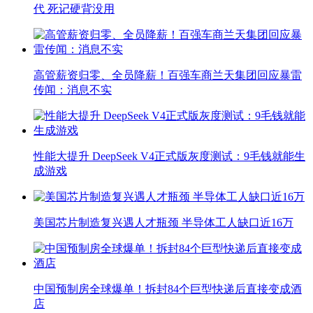
代 死记硬背没用
高管薪资归零、全员降薪！百强车商兰天集团回应暴雷
传闻：消息不实
性能大提升 DeepSeek V4正式版灰度测试：9毛钱就能生
成游戏
美国芯片制造复兴遇人才瓶颈 半导体工人缺口近16万
中国预制房全球爆单！拆封84个巨型快递后直接变成酒
店