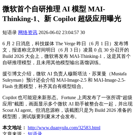
微软首个自研推理 AI 模型 MAI-
Thinking-1、新 Copilot 超级应用曝光
短语录
网络资讯
2026-06-02 23:04:57
30
6 月 2 日消息，科技媒体 The Verge 昨日（6 月 1 日）发布博
文，报道称北京时间明日（6 月 3 日）凌晨 0 点 30 分召开的
Build 2026 大会上，微软将发布 MAI-Thinking-1，这是其首个
自研推理模型，且未用其他模型输出蒸馏训练。
援引博文介绍，微软 AI 负责人穆斯塔法・苏莱曼（Mustafa
Suleyman）预计还会介绍 MAI-Image-2.5 和 MAI-Image-2.5-
Flash 生图模型，补齐其自有模型组合。
Copilot 也可能迎来新形态。Fortune 上周发布了一张所谓“超级
应用”截图，画面显示多个微软 AI 助手被整合在一起，并出现
Scout AI agent。但消息源称，该截图只是为 Build 2026 准备的
模型图，测试版要到夏末才会发布。
本文地址：
http://www.duanyulu.com/32583.html
文章来源：
短语录