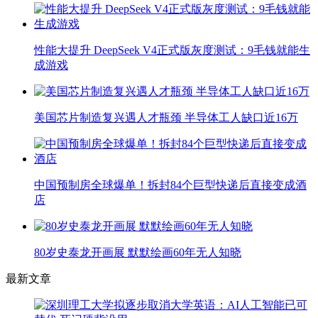
性能大提升 DeepSeek V4正式版灰度测试：9毛钱就能生
成游戏
美国芯片制造复兴遇人才瓶颈 半导体工人缺口近16万
中国预制房全球爆单！拆封84个巨型快递后直接变成酒
店
80岁史泰龙开画展 默默绘画60年无人知晓
最新文章