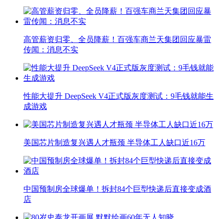
高管薪资归零、全员降薪！百强车商兰天集团回应暴雷
传闻：消息不实
性能大提升 DeepSeek V4正式版灰度测试：9毛钱就能生
成游戏
美国芯片制造复兴遇人才瓶颈 半导体工人缺口近16万
中国预制房全球爆单！拆封84个巨型快递后直接变成酒
店