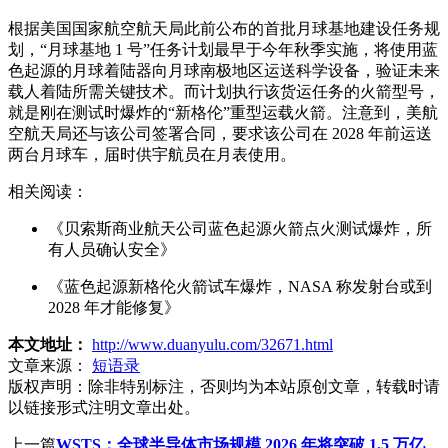
根据美国国家航空航天局此前公布的首批月球基地建设任务规
划，“月球基地 1 号”任务计划最早于今年秋季实施，将使用蓝
色起源的月球着陆器向月球南极地区运送科学设备，验证未来
载人着陆所需关键技术。而计划执行该货运任务的火箭型号，
就是刚在测试时爆炸的“新格伦”重型运载火箭。注意到，美航
空航天局还与该公司签署合同，要求该公司在 2028 年前运送
两台月球车，届时供宇航员在月表使用。
相关阅读：
《贝索斯商业航天公司蓝色起源火箭点火测试爆炸，所
有人员确认安全》
《蓝色起源新格伦火箭试车爆炸，NASA 称发射台或到
2028 年才能修复》
本文地址：
http://www.duanyulu.com/32671.html
文章来源：
短语录
版权声明：
除非特别标注，否则均为本站原创文章，转载时请
以链接形式注明文章出处。
上一篇
WSTS：全球半导体市场规模 2026 年将突破 1.5 万亿