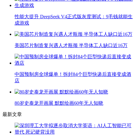
性能大提升 DeepSeek V4正式版灰度测试：9毛钱就能生
成游戏
美国芯片制造复兴遇人才瓶颈 半导体工人缺口近16万
中国预制房全球爆单！拆封84个巨型快递后直接变成酒
店
80岁史泰龙开画展 默默绘画60年无人知晓
最新文章