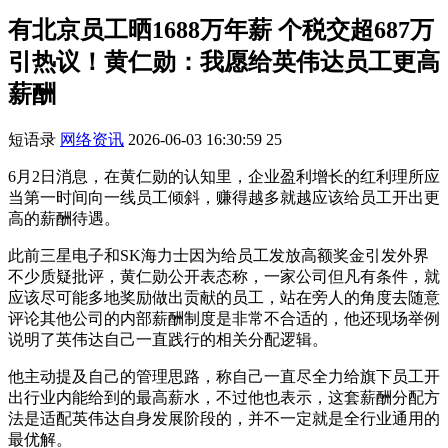
有北京员工晒1688万年薪 个税交超687万
引热议！黄仁勋：我愿给英伟达员工更高
薪酬
短语录
网络资讯
2026-06-03 16:30:59
25
6月2日消息，在黄仁勋的认知里，企业盈利增长的红利理所应
当第一时间向一线员工倾斜，赚得越多就越应该给员工开出更
高的薪酬待遇。
此前三星电子和SK海力士因为给员工发放高额奖金引发外界
不少质疑批评，黄仁勋公开表态称，一家公司但凡有条件，就
应该尽可能多地奖励做出贡献的员工，站在旁人的角度去随意
评论其他公司的内部薪酬制度是非常不合适的，他还现场举例
说明了英伟达自己一直践行的相关分配逻辑。
他主动提及自己的管理思路，称自己一直尽全力给旗下员工开
出行业内能给到的最高薪水，不过他也表示，这套薪酬分配方
法是适配英伟达自身发展阶段的，并不一定就是全行业通用的
最优解。