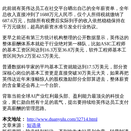
此前就有英伟达员工在社交平台晒出自己的全年薪资单，全年
总收入直接冲到了1688万元人民币，仅个人所得税就缴纳了
687.6万元，扣除所有税费后实际到手的收入依然稳稳保持在
千万元级别，超高的薪资水准引发全行业热议。
更早之前还有第三方统计机构整理的公开数据显示，英伟达的
整体薪酬体系本就处于行业绝对第一梯队，比如ASIC工程师
的基本工资区间达到16.3万至36.8万美元，软件工程师基本工
资区间为9.2万至42.5万美元。
普通数据科学家的平均基本工资就能达到17.5万美元，部分资
深核心岗位的基本工资更是直接突破30万美元大关，如果再把
英伟达近年来涨幅惊人的股权激励部分全部算进去，整体薪资
的含金量还会再上一个台阶。
背靠当前全球AI产业红利最头部、盈利能力最顶尖的科技企
业，黄仁勋自然有十足的底气，提出要持续给英伟达员工支付
更高薪酬的管理思路。
本文地址：
http://www.duanyulu.com/32714.html
文章来源：
短语录