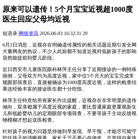
原来可以遗传！5个月宝宝近视超1000度
医生回应父母均近视
短语录
网络资讯
2026-06-03 16:32:31
29
6月2日消息，近视存在明确遗传属性的相关话题近期引发全网
大量网友的热议，不少人此前都不知道近视对低龄孩子的影响
居然能提前到婴儿阶段。
近日西安市儿童医院眼科林萍主任分享了近期接诊的一例特殊
病例，父母双方均为高度近视，家中仅5个月大的宝宝完成常
规眼部筛查后，直接被确诊为1000度高度近视，这样的检查结
果连经验丰富的接诊医生都十分吃惊。
林萍主任特意给所有家长作出提醒，近视存在非常明显的遗传
倾向，双亲都属于高度近视的家庭，要比普通家庭更重视新生
儿和低龄婴幼儿的定期眼部专项筛查，不要等孩子主动反馈视
物模糊才想起送医检查。
针对孩子的视力问题坚持做到早发现、早干预，才能尽可能守
护住孩子的清晰视界，家长千万不要心存侥幸，总觉得自家孩