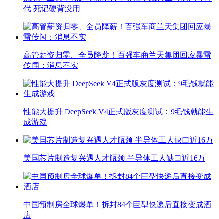
代 死记硬背没用
高管薪资归零、全员降薪！百强车商兰天集团回应暴雷
传闻：消息不实
性能大提升 DeepSeek V4正式版灰度测试：9毛钱就能生
成游戏
美国芯片制造复兴遇人才瓶颈 半导体工人缺口近16万
中国预制房全球爆单！拆封84个巨型快递后直接变成酒
店