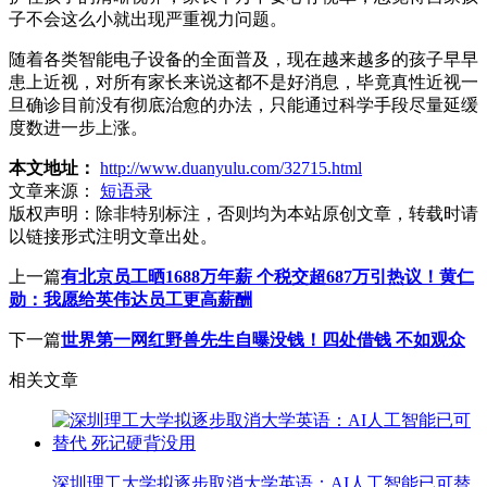
子不会这么小就出现严重视力问题。
随着各类智能电子设备的全面普及，现在越来越多的孩子早早
患上近视，对所有家长来说这都不是好消息，毕竟真性近视一
旦确诊目前没有彻底治愈的办法，只能通过科学手段尽量延缓
度数进一步上涨。
本文地址：
http://www.duanyulu.com/32715.html
文章来源：
短语录
版权声明：
除非特别标注，否则均为本站原创文章，转载时请
以链接形式注明文章出处。
上一篇
有北京员工晒1688万年薪 个税交超687万引热议！黄仁
勋：我愿给英伟达员工更高薪酬
下一篇
世界第一网红野兽先生自曝没钱！四处借钱 不如观众
相关文章
深圳理工大学拟逐步取消大学英语：AI人工智能已可替