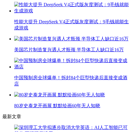
性能大提升 DeepSeek V4正式版灰度测试：9毛钱就能生
成游戏
美国芯片制造复兴遇人才瓶颈 半导体工人缺口近16万
中国预制房全球爆单！拆封84个巨型快递后直接变成酒
店
80岁史泰龙开画展 默默绘画60年无人知晓
最新文章