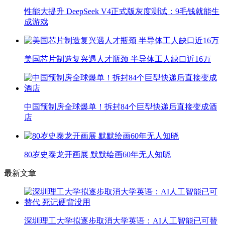
性能大提升 DeepSeek V4正式版灰度测试：9毛钱就能生
成游戏
美国芯片制造复兴遇人才瓶颈 半导体工人缺口近16万
中国预制房全球爆单！拆封84个巨型快递后直接变成酒
店
80岁史泰龙开画展 默默绘画60年无人知晓
最新文章
深圳理工大学拟逐步取消大学英语：AI人工智能已可替