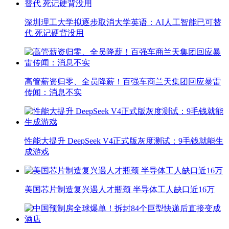
深圳理工大学拟逐步取消大学英语：AI人工智能已可替
代 死记硬背没用
高管薪资归零、全员降薪！百强车商兰天集团回应暴雷
传闻：消息不实
性能大提升 DeepSeek V4正式版灰度测试：9毛钱就能生
成游戏
美国芯片制造复兴遇人才瓶颈 半导体工人缺口近16万