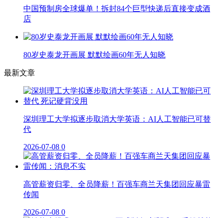
中国预制房全球爆单！拆封84个巨型快递后直接变成酒
店
80岁史泰龙开画展 默默绘画60年无人知晓
最新文章
深圳理工大学拟逐步取消大学英语：AI人工智能已可替
代
2026-07-08
0
高管薪资归零、全员降薪！百强车商兰天集团回应暴雷
传闻
2026-07-08
0