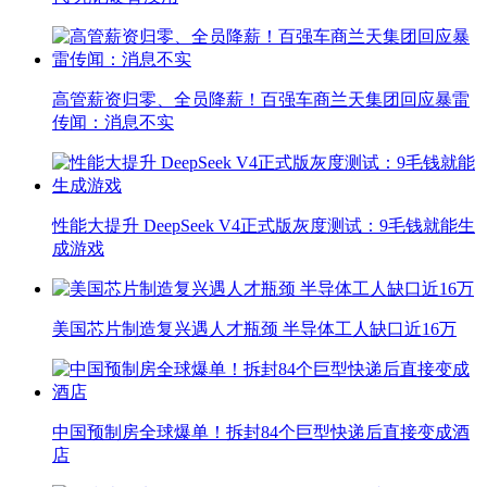
高管薪资归零、全员降薪！百强车商兰天集团回应暴雷
传闻：消息不实
性能大提升 DeepSeek V4正式版灰度测试：9毛钱就能生
成游戏
美国芯片制造复兴遇人才瓶颈 半导体工人缺口近16万
中国预制房全球爆单！拆封84个巨型快递后直接变成酒
店